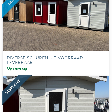
NIEUW
Diverse schuren uit voorraad
leverbaar
Op aanvraag
VERKOCHT