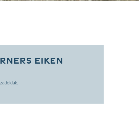
rners Eiken
zadeldak.
 maten)
je Kunststof Rondkantdelen in de kleur Turners