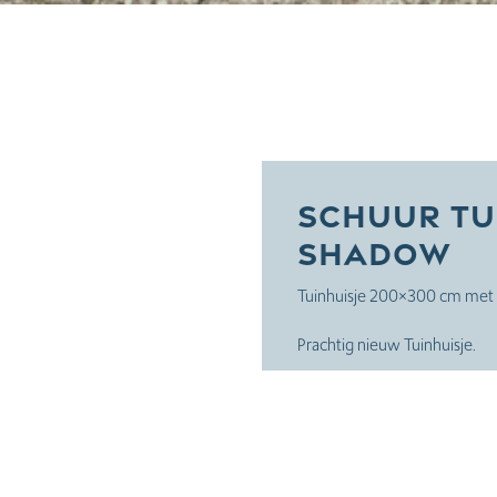
Schuur Tu
Shadow
Tuinhuisje 200×300 cm met 
Prachtig nieuw Tuinhuisje.
200×300 cm (buitenwerkse
Buitenzijde in onderhoudsvri
Eiken Shadow
Ingangsdeur 88×205 cm